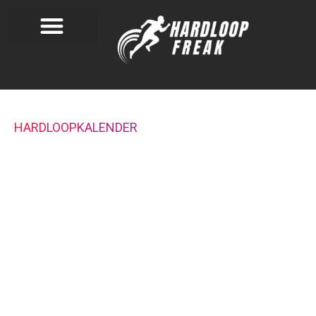
HARDLOOPKALENDER
Ben je op zoek naar jouw volgende
hardloopwedstrijd? In de hardloopkalender van van
Hardloopfreak zie je in één oogopslag welke
hardloopevenementen er aanstaande zijn. Kies uit
wegwedstrijden, cross of trailruns, met afstanden
van 400 meter tot en met marathons en zelfs ultra-
marathons.
« Alle Evenementen