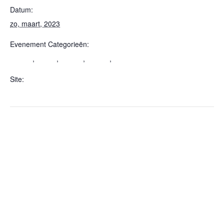
Datum:
zo, maart, 2023
Evenement Categorieën:
10km
2023
21km
42km
5km
,
,
,
,
Site:
https://www.lentemarathon.nl