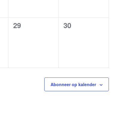
0
0
29
30
en,
evenementen,
evenementen,
Abonneer op kalender