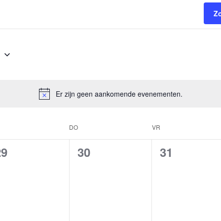
Z
5
Er zijn geen aankomende evenementen.
DO
VR
0
0
0
29
30
31
evenementen,
evenementen,
evenement