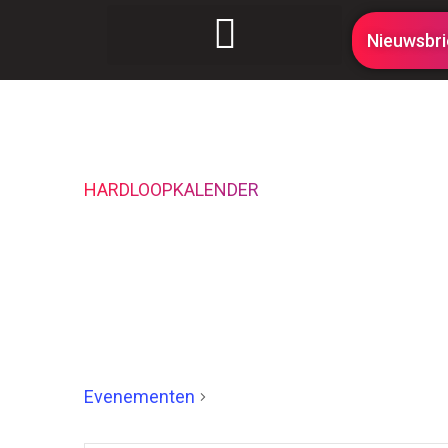
Nieuwsbri
HARDLOOPKALENDER
Ben je op zoek naar jouw volgende hardloopwe
hardloopevenementen er aanstaande zijn. Kies
ultra-marathons.
2023
Evenementen
2023