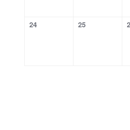
0
0
24
25
evenementen,
evenementen,