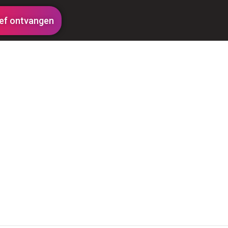
ef ontvangen
dstrijd? In de hardloopkalender van van Hardloopfreak z
 uit wegwedstrijden, cross of trailruns, met afstanden 