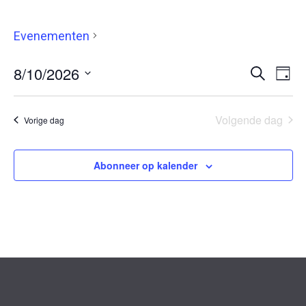
42km
Evenementen
42km
8/10/2026
Evenemen
Eve
Zoeken
Dag
Selecteer
Zoeken
wee
een
en
navi
datum.
Volgende dag
Vorige dag
weergeve
navigatie
Abonneer op kalender