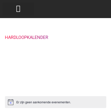
HARDLOOPKALENDER
Ben je op zoek naar jouw volgende
hardloopwedstrijd? In de hardloopkalender van van
Hardloopfreak zie je in één oogopslag welke
hardloopevenementen er aanstaande zijn. Kies uit
wegwedstrijden, cross of trailruns, met afstanden
van 400 meter tot en met marathons en zelfs ultra-
marathons.
Er zijn geen aankomende evenementen.