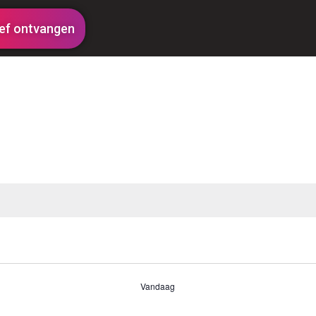
ef ontvangen
trijd? In de hardloopkalender van van Hardloopfreak zi
ss of trailruns, met afstanden van 400 meter tot en met 
Vandaag