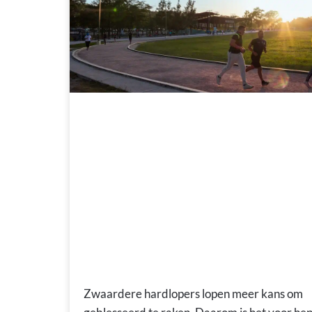
Dit zijn de beste hardloopschoenen vo
zware lopers
Zwaardere hardlopers lopen meer kans om