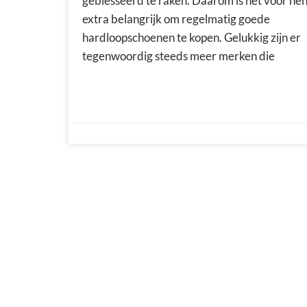
geblesseerd te raken. Daarom is het voor he
extra belangrijk om regelmatig goede
hardloopschoenen te kopen. Gelukkig zijn er
tegenwoordig steeds meer merken die