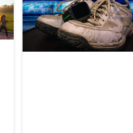
or
Welk hardloophorloge past bij mij?