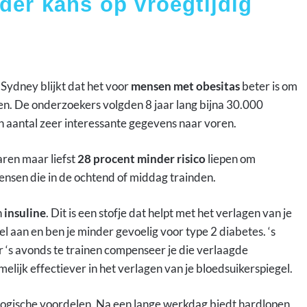
der kans op vroegtijdig
 Sydney blijkt dat het voor
mensen met obesitas
beter is om
nen. De onderzoekers volgden 8 jaar lang bijna 30.000
aantal zeer interessante gegevens naar voren.
ren maar liefst
28 procent minder risico
liepen om
mensen die in de ochtend of middag trainden.
n
insuline
. Dit is een stofje dat helpt met het verlagen van je
l aan en ben je minder gevoelig voor type 2 diabetes. ‘s
or ‘s avonds te trainen compenseer je die verlaagde
amelijk effectiever in het verlagen van je bloedsuikerspiegel.
logische voordelen. Na een lange werkdag biedt hardlopen