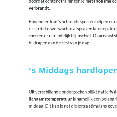
doordat ochtendtrainingen je
metabolisme
ee
verbrandt
.
Bovendien kan ‘s ochtends sporten helpen om
risico dat onverwachte afspraken later op de d
sporten er uiteindelijk bij inschiet. Daarnaast 
bijdragen aan de rest van je dag.
‘s Middags hardlopen
Uit verschillende onderzoeken blijkt dat je
fys
lichaamstemperatuur
is namelijk een belangri
middag. Dit kan je net die extra stimulans geve