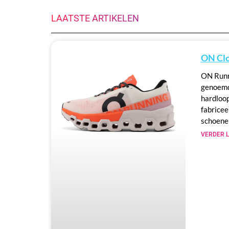
LAATSTE ARTIKELEN
ON Clo
ON Runn
genoemd
hardloo
fabricee
schoene
VERDER L