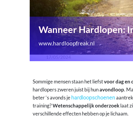
Wanneer Hardlopen: I
17/05/2024
Sommige mensen staan het liefst
voor dag en
hardlopers zweren juist bij hun
avondloop
. Ma
beter ‘s avonds je
hardloopschoenen
aantrekk
training?
Wetenschappelijk onderzoek
laat z
verschillende effecten hebben op je lichaam.