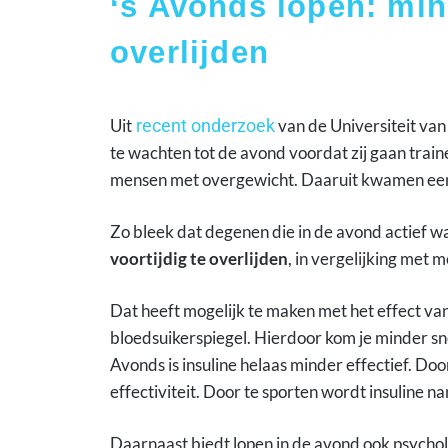
‘s Avonds lopen: min
overlijden
Uit
recent onderzoek
van de Universiteit van
te wachten tot de avond voordat zij gaan trai
mensen met overgewicht. Daaruit kwamen een 
Zo bleek dat degenen die in de avond actief wa
voortijdig te overlijden
, in vergelijking met 
Dat heeft mogelijk te maken met het effect va
bloedsuikerspiegel. Hierdoor kom je minder sne
Avonds is insuline helaas minder effectief. Do
effectiviteit. Door te sporten wordt insuline n
Daarnaast biedt lopen in de avond ook psycho