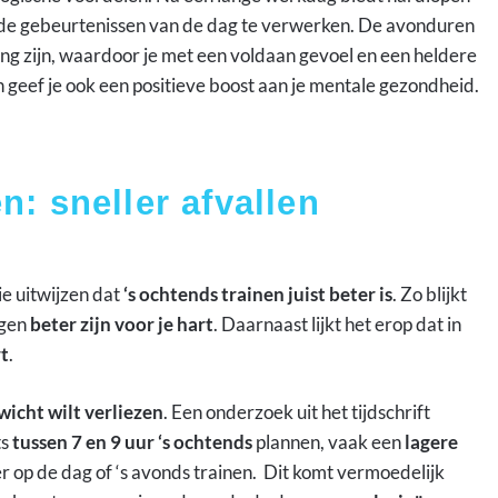
 de gebeurtenissen van de dag te verwerken. De avonduren
ng zijn, waardoor je met een voldaan gevoel en een heldere
n geef je ook een positieve boost aan je mentale gezondheid.
: sneller afvallen
ie uitwijzen dat
‘s ochtends trainen juist beter is
. Zo blijkt
ngen
beter zijn voor je hart
. Daarnaast lijkt het erop dat in
rt
.
ewicht wilt verliezen
. Een onderzoek uit het tijdschrift
ts
tussen 7 en 9 uur ‘s ochtends
plannen, vaak een
lagere
r op de dag of ‘s avonds trainen. Dit komt vermoedelijk